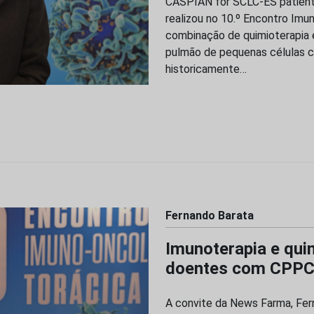
CASPIAN for SCLC-ES patients
realizou no 10.º Encontro Imu
combinação de quimioterapia 
pulmão de pequenas células 
historicamente…
Fernando Barata
Imunoterapia e qui
doentes com CPP
A convite da News Farma, Fe