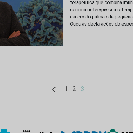
terapêutica que combina imuno
com imunoterapia como tera
cancro do pulmão de pequena
Ouça as declarações do espec
1
2
3