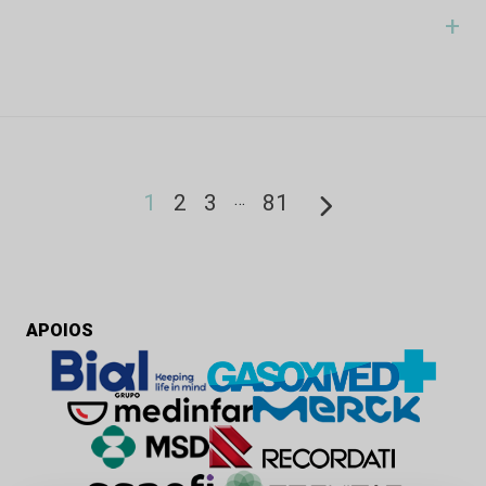
+
…
1
2
3
81
APOIOS