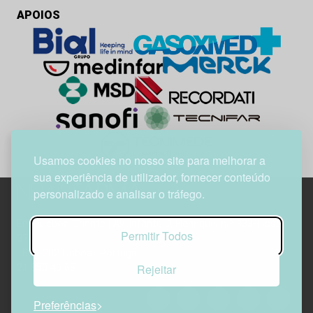
APOIOS
Usamos cookies no nosso site para melhorar a
sua experiência de utilizador, fornecer conteúdo
personalizado e analisar o tráfego.
Edif. Lisboa Oriente | Av. Infante D. Henrique, n.º 333H, esc.
Permitir Todos
37
1800-282 Lisboa | Portugal
Rejeitar
21 850 40 65
Preferências