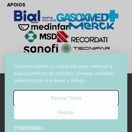
APOIOS
Usamos cookies no nosso site para melhorar a
sua experiência de utilizador, fornecer conteúdo
personalizado e analisar o tráfego.
Edif. Lisboa Oriente | Av. Infante D. Henrique, n.º 333H, esc.
Permitir Todos
37
1800-282 Lisboa | Portugal
Rejeitar
21 850 40 65
Preferências