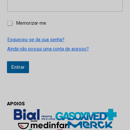
M
Memorizar-me
e
m
o
Esqueceu-se da sua senha?
r
Ainda não possui uma conta de acesso?
i
z
a
r
Entrar
-
m
e
APOIOS