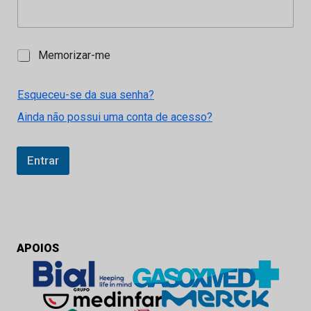
M
Memorizar-me
e
m
o
Esqueceu-se da sua senha?
r
Ainda não possui uma conta de acesso?
i
z
a
r
Entrar
-
m
e
APOIOS