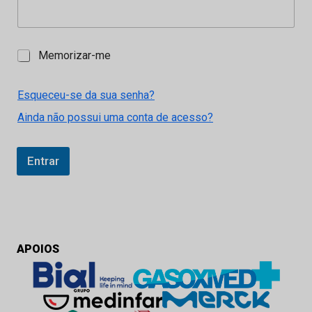
M
Memorizar-me
e
m
o
Esqueceu-se da sua senha?
r
Ainda não possui uma conta de acesso?
i
z
a
r
Entrar
-
m
e
APOIOS