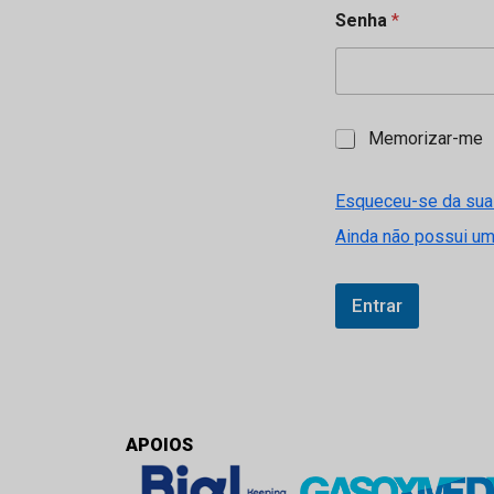
Senha
*
M
Memorizar-me
e
m
o
Esqueceu-se da sua
r
Ainda não possui u
i
z
a
r
Entrar
-
m
e
APOIOS