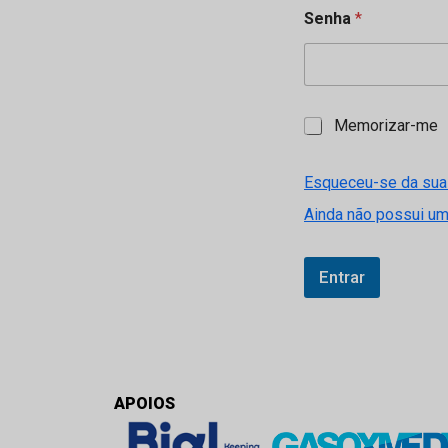
Senha
*
M
Memorizar-me
e
m
o
Esqueceu-se da sua
r
Ainda não possui u
i
z
a
r
Entrar
-
m
e
APOIOS