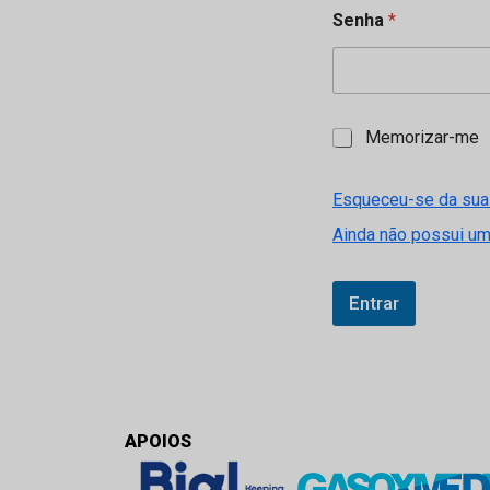
Senha
*
M
Memorizar-me
e
m
o
Esqueceu-se da sua
r
Ainda não possui u
i
z
a
r
Entrar
-
m
e
APOIOS