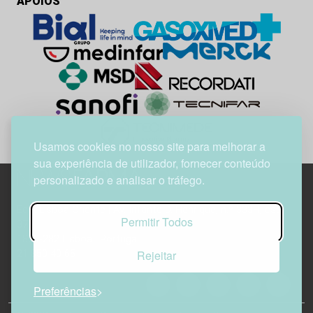
APOIOS
Usamos cookies no nosso site para melhorar a
sua experiência de utilizador, fornecer conteúdo
personalizado e analisar o tráfego.
Edif. Lisboa Oriente | Av. Infante D. Henrique, n.º 333H, esc.
Permitir Todos
37
1800-282 Lisboa | Portugal
Rejeitar
21 850 40 65
Preferências