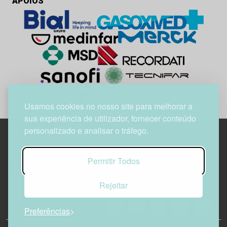
APOIOS
Usamos cookies no nosso site para melhorar a
sua experiência de utilizador, fornecer conteúdo
personalizado e analisar o tráfego.
Edif. Lisboa Oriente | Av. Infante D. Henrique, n.º 333H, esc.
Permitir Todos
37
1800-282 Lisboa | Portugal
Rejeitar
21 850 40 65
Preferências