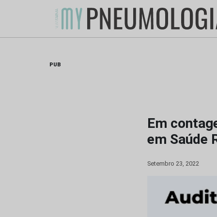
Skip
to
content
PUB
Em contage
em Saúde R
Setembro 23, 2022