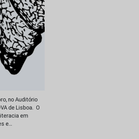
o, no Auditório
OVA de Lisboa. O
literacia em
es e…