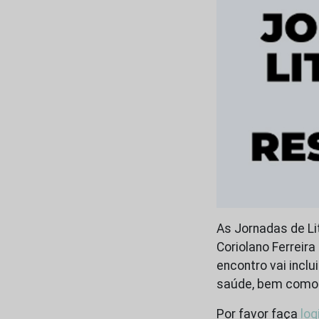
As Jornadas de Li
Coriolano Ferreir
encontro vai incl
saúde, bem como d
Por favor faça
log