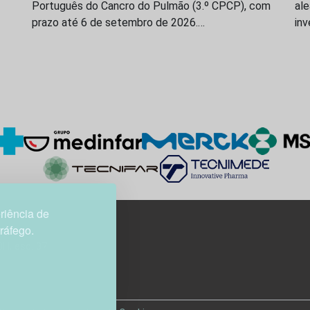
Português do Cancro do Pulmão (3.º CPCP), com
al
prazo até 6 de setembro de 2026.…
in
riência de
tráfego.
3H, esc. 37