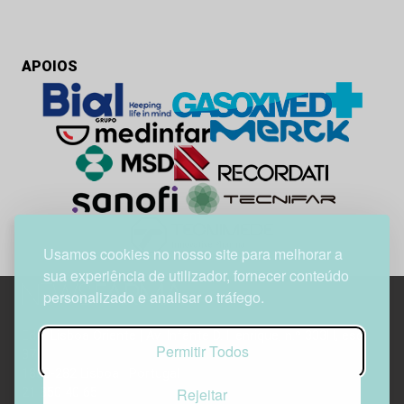
APOIOS
Usamos cookies no nosso site para melhorar a
sua experiência de utilizador, fornecer conteúdo
personalizado e analisar o tráfego.
Edif. Lisboa Oriente | Av. Infante D. Henrique, n.º 333H, esc.
Permitir Todos
37
1800-282 Lisboa | Portugal
Rejeitar
21 850 40 65