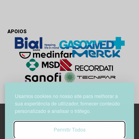
APOIOS
Usamos cookies no nosso site para melhorar a
sua experiência de utilizador, fornecer conteúdo
personalizado e analisar o tráfego.
Edif. Lisboa Oriente | Av. Infante D. Henrique, n.º 333H, esc.
Permitir Todos
37
1800-282 Lisboa | Portugal