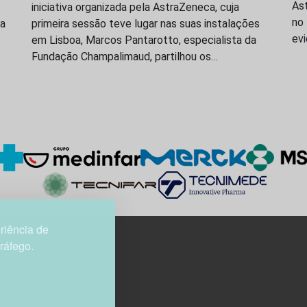
As
iniciativa organizada pela AstraZeneca, cuja
no 
da
primeira sessão teve lugar nas suas instalações
evi
em Lisboa, Marcos Pantarotto, especialista da
Fundação Champalimaud, partilhou os…
riência de
tráfego.
3H, esc. 37