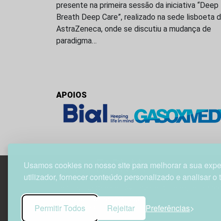
presente na primeira sessão da iniciativa “Deep
Breath Deep Care”, realizado na sede lisboeta 
AstraZeneca, onde se discutiu a mudança de
paradigma…
APOIOS
Usamos cookies no nosso site para melhorar a sua expe
utilizador, fornecer conteúdo personalizado e analisar o 
Edif. Lisboa Oriente | Av. Infante D. Henrique, n.º 33
1800-282 Lisboa | Portugal
Permitir Todos
Rejeitar
Preferências
21 850 40 65