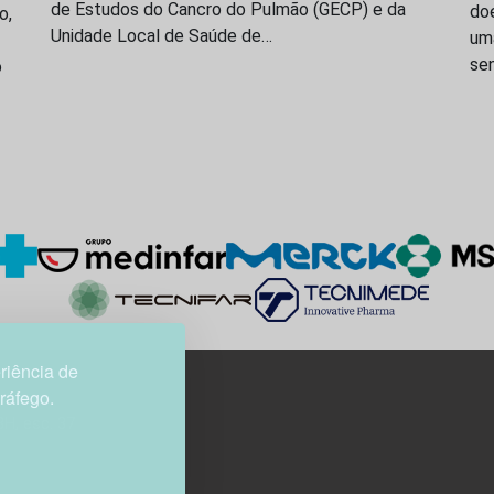
de Estudos do Cancro do Pulmão (GECP) e da
do
o,
Unidade Local de Saúde de…
um
se
o
riência de
tráfego.
3H, esc. 37