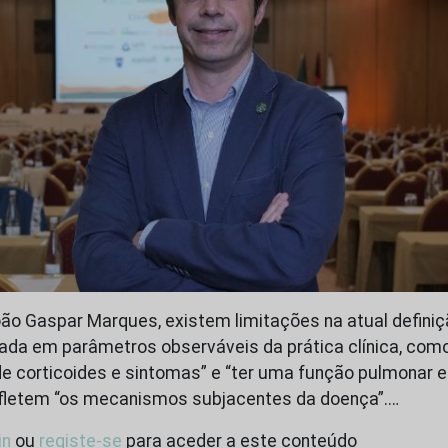
ão Gaspar Marques, existem limitações na atual defini
ada em parâmetros observáveis da prática clínica, como
e corticoides e sintomas” e “ter uma função pulmonar es
refletem “os mecanismos subjacentes da doença”.…
in
ou
registe-se
para aceder a este conteúdo