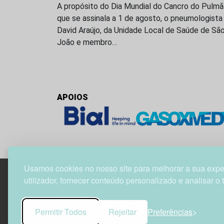
A propósito do Dia Mundial do Cancro do Pulmã
que se assinala a 1 de agosto, o pneumologista
David Araújo, da Unidade Local de Saúde de Sã
João e membro…
APOIOS
Usamos cookies no nosso site para melhorar a sua expe
utilizador, fornecer conteúdo personalizado e analisar o 
Edif. Lisboa Oriente | Av. Infante D. Henrique, n.º 33
1800-282 Lisboa | Portugal
Permitir Todos
Rejeitar
Preferências
21 850 40 65