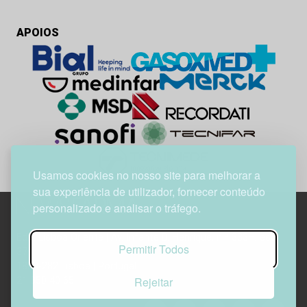
APOIOS
Usamos cookies no nosso site para melhorar a
sua experiência de utilizador, fornecer conteúdo
personalizado e analisar o tráfego.
Edif. Lisboa Oriente | Av. Infante D. Henrique, n.º 333H, esc.
Permitir Todos
37
1800-282 Lisboa | Portugal
Rejeitar
21 850 40 65