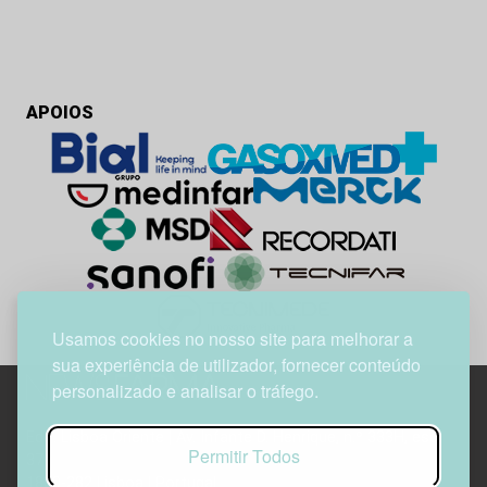
APOIOS
Usamos cookies no nosso site para melhorar a
sua experiência de utilizador, fornecer conteúdo
personalizado e analisar o tráfego.
Edif. Lisboa Oriente | Av. Infante D. Henrique, n.º 333H, esc.
Permitir Todos
37
1800-282 Lisboa | Portugal