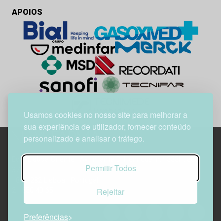
APOIOS
Usamos cookies no nosso site para melhorar a
sua experiência de utilizador, fornecer conteúdo
personalizado e analisar o tráfego.
Edif. Lisboa Oriente | Av. Infante D. Henrique, n.º 333H, esc.
Permitir Todos
37
1800-282 Lisboa | Portugal
Rejeitar
21 850 40 65
Preferências