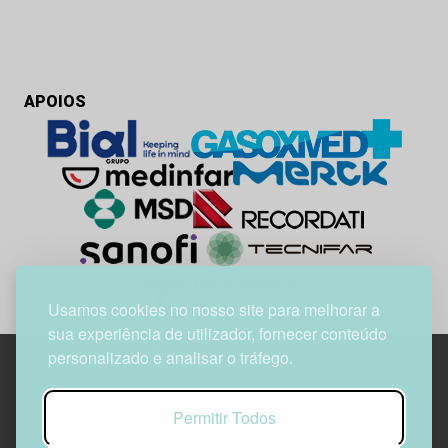
APOIOS
Usamos cookies no nosso site para melhorar a
sua experiência de utilizador, fornecer conteúdo
personalizado e analisar o tráfego.
Edif. Lisboa Oriente | Av. Infante D. Henrique, n.º 333H, esc.
Permitir Todos
37
1800-282 Lisboa | Portugal