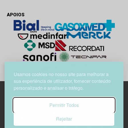
APOIOS
Usamos cookies no nosso site para melhorar a
sua experiência de utilizador, fornecer conteúdo
personalizado e analisar o tráfego.
Edif. Lisboa Oriente | Av. Infante D. Henrique, n.º 333H, esc.
Permitir Todos
37
1800-282 Lisboa | Portugal
Rejeitar
21 850 40 65