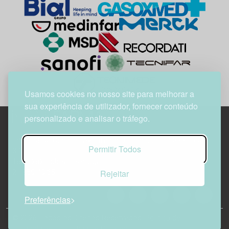
Usamos cookies no nosso site para melhorar a
sua experiência de utilizador, fornecer conteúdo
personalizado e analisar o tráfego.
Edif. Lisboa Oriente | Av. Infante D. Henrique, n.º 333H, esc.
Permitir Todos
37
1800-282 Lisboa | Portugal
Rejeitar
21 850 40 65
Preferências
© 2026 Todos os Direitos Reservados.
Política de
Privacidade
Política de Cookies