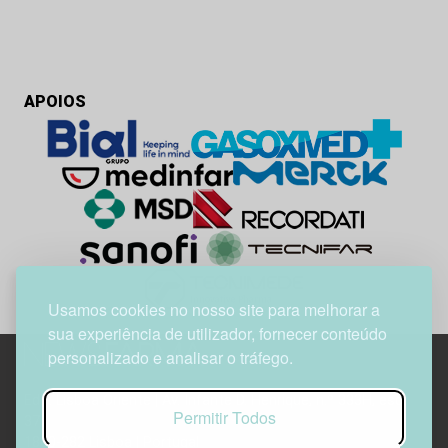
APOIOS
Usamos cookies no nosso site para melhorar a
sua experiência de utilizador, fornecer conteúdo
personalizado e analisar o tráfego.
Edif. Lisboa Oriente | Av. Infante D. Henrique, n.º 333H, esc.
Permitir Todos
37
1800-282 Lisboa | Portugal