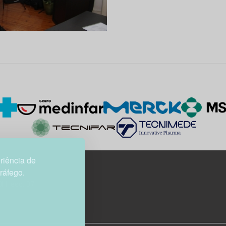
riência de
tráfego.
3H, esc. 37