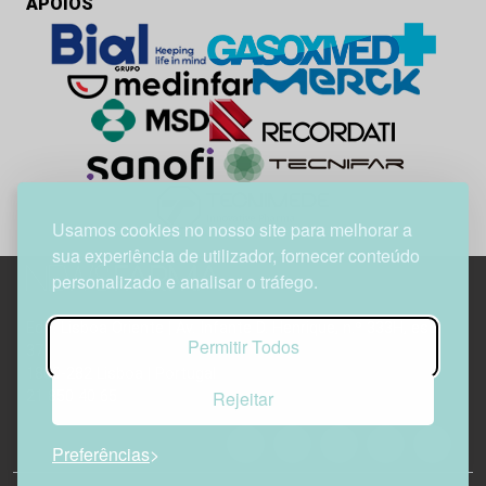
APOIOS
Usamos cookies no nosso site para melhorar a
sua experiência de utilizador, fornecer conteúdo
personalizado e analisar o tráfego.
Edif. Lisboa Oriente | Av. Infante D. Henrique, n.º 333H, esc.
Permitir Todos
37
1800-282 Lisboa | Portugal
Rejeitar
21 850 40 65
Preferências