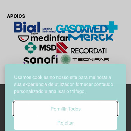
APOIOS
Usamos cookies no nosso site para melhorar a
sua experiência de utilizador, fornecer conteúdo
personalizado e analisar o tráfego.
Edif. Lisboa Oriente | Av. Infante D. Henrique, n.º 333H, esc.
Permitir Todos
37
1800-282 Lisboa | Portugal
Rejeitar
21 850 40 65