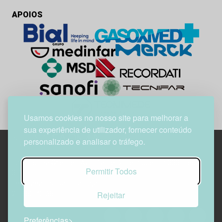
APOIOS
Usamos cookies no nosso site para melhorar a
sua experiência de utilizador, fornecer conteúdo
personalizado e analisar o tráfego.
Edif. Lisboa Oriente | Av. Infante D. Henrique, n.º 333H, esc.
Permitir Todos
37
1800-282 Lisboa | Portugal
Rejeitar
21 850 40 65
Preferências