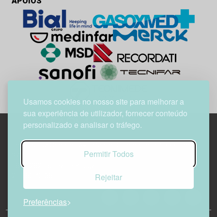
APOIOS
Usamos cookies no nosso site para melhorar a
sua experiência de utilizador, fornecer conteúdo
personalizado e analisar o tráfego.
Edif. Lisboa Oriente | Av. Infante D. Henrique, n.º 333H, esc.
Permitir Todos
37
1800-282 Lisboa | Portugal
Rejeitar
21 850 40 65
Preferências