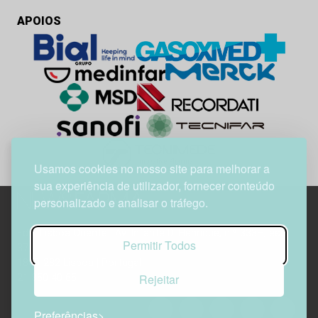
APOIOS
Usamos cookies no nosso site para melhorar a
sua experiência de utilizador, fornecer conteúdo
personalizado e analisar o tráfego.
Edif. Lisboa Oriente | Av. Infante D. Henrique, n.º 333H, esc.
Permitir Todos
37
1800-282 Lisboa | Portugal
Rejeitar
21 850 40 65
Preferências