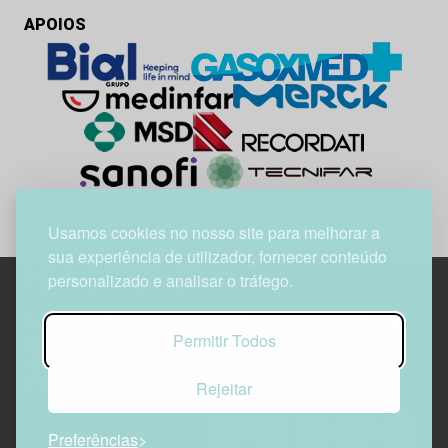
APOIOS
Usamos cookies no nosso site para melhorar a
sua experiência de utilizador, fornecer conteúdo
personalizado e analisar o tráfego.
Edif. Lisboa Oriente | Av. Infante D. Henrique, n.º 333H, esc.
Permitir Todos
37
1800-282 Lisboa | Portugal
Rejeitar
21 850 40 65
Preferências