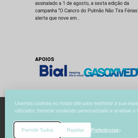
assinalado a 1 de agosto, a sexta edição da
campanha “O Cancro do Pulmão Não Tira Férias
alerta que nove em…
APOIOS
Usamos cookies no nosso site para melhorar a sua expe
utilizador, fornecer conteúdo personalizado e analisar o 
Edif. Lisboa Oriente | Av. Infante D. Henrique, n.º 33
1800-282 Lisboa | Portugal
Permitir Todos
Rejeitar
Preferências
21 850 40 65