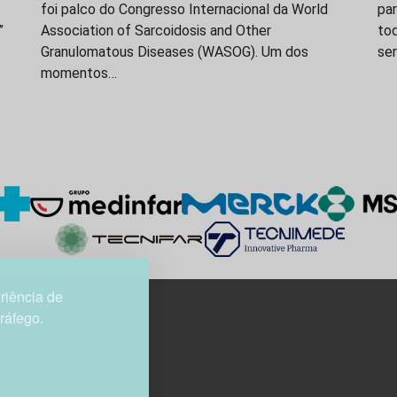
foi palco do Congresso Internacional da World
par
”
Association of Sarcoidosis and Other
to
Granulomatous Diseases (WASOG). Um dos
ser
momentos…
riência de
tráfego.
3H, esc. 37