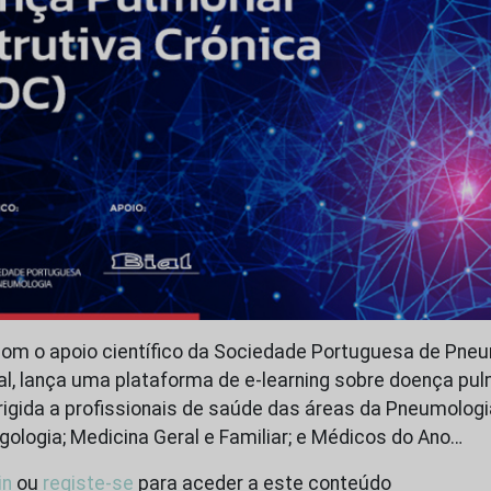
com o apoio científico da Sociedade Portuguesa de Pneu
al, lança uma plataforma de e-learning sobre doença pu
irigida a profissionais de saúde das áreas da Pneumologi
gologia; Medicina Geral e Familiar; e Médicos do Ano…
in
ou
registe-se
para aceder a este conteúdo