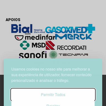
APOIOS
Usamos cookies no nosso site para melhorar a
sua experiência de utilizador, fornecer conteúdo
personalizado e analisar o tráfego.
Edif. Lisboa Oriente | Av. Infante D. Henrique, n.º 333H, esc.
Permitir Todos
37
1800-282 Lisboa | Portugal
Rejeitar
21 850 40 65