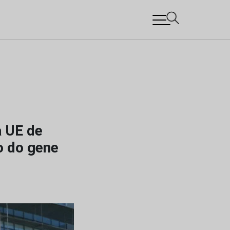
a UE de
o do gene