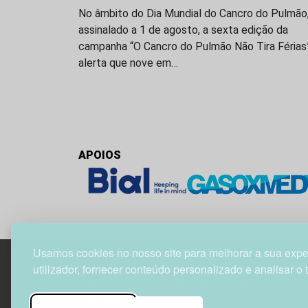
No âmbito do Dia Mundial do Cancro do Pulmão
assinalado a 1 de agosto, a sexta edição da
campanha “O Cancro do Pulmão Não Tira Férias
alerta que nove em…
APOIOS
Usamos cookies no nosso site para melhorar a sua expe
utilizador, fornecer conteúdo personalizado e analisar o 
Edif. Lisboa Oriente | Av. Infante D. Henrique, n.º 33
1800-282 Lisboa | Portugal