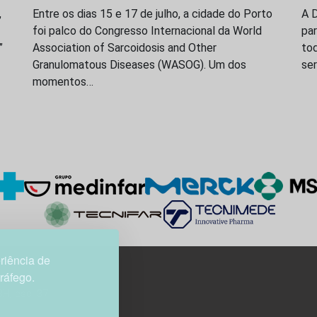
,
Entre os dias 15 e 17 de julho, a cidade do Porto
A D
foi palco do Congresso Internacional da World
par
”
Association of Sarcoidosis and Other
to
Granulomatous Diseases (WASOG). Um dos
ser
momentos…
riência de
tráfego.
3H, esc. 37