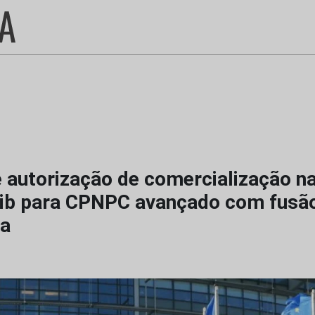
e autorização de comercialização n
nib para CPNPC avançado com fusã
va