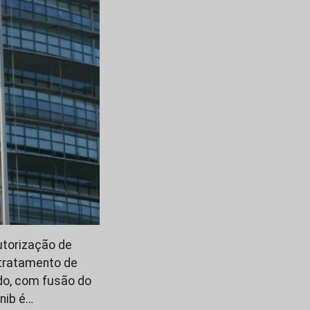
utorização de
 tratamento de
do, com fusão do
nib é…