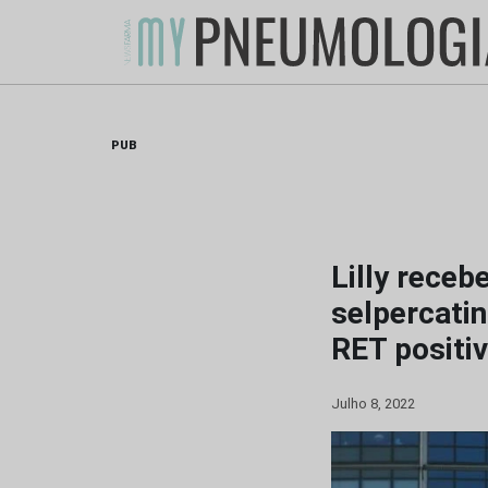
Skip
to
content
PUB
Lilly receb
selpercati
RET positi
Julho 8, 2022