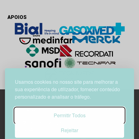
APOIOS
Usamos cookies no nosso site para melhorar a
sua experiência de utilizador, fornecer conteúdo
personalizado e analisar o tráfego.
Edif. Lisboa Oriente | Av. Infante D. Henrique, n.º 333H, esc.
Permitir Todos
37
1800-282 Lisboa | Portugal
Rejeitar
21 850 40 65