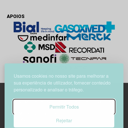
APOIOS
Usamos cookies no nosso site para melhorar a
sua experiência de utilizador, fornecer conteúdo
personalizado e analisar o tráfego.
Edif. Lisboa Oriente | Av. Infante D. Henrique, n.º 333H, esc.
Permitir Todos
37
1800-282 Lisboa | Portugal
Rejeitar
21 850 40 65