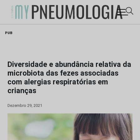
Skip
PUB
to
content
Diversidade e abundância relativa da
microbiota das fezes associadas
com alergias respiratórias em
crianças
Dezembro 29, 2021