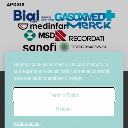
APOIOS
Usamos cookies no nosso site para melhorar a
sua experiência de utilizador, fornecer conteúdo
personalizado e analisar o tráfego.
Edif. Lisboa Oriente | Av. Infante D. Henrique, n.º 333H, esc.
Permitir Todos
37
1800-282 Lisboa | Portugal
Rejeitar
21 850 40 65
Preferências