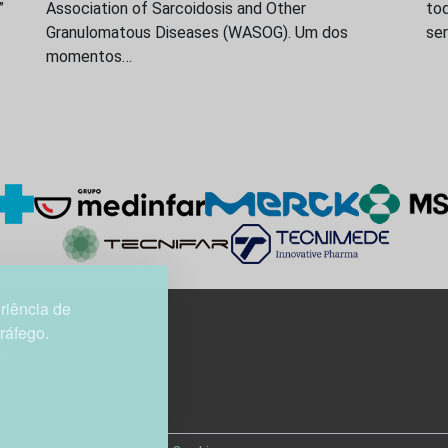
”
Association of Sarcoidosis and Other
to
Granulomatous Diseases (WASOG). Um dos
ser
momentos…
riência de
tráfego.
3H, esc. 37