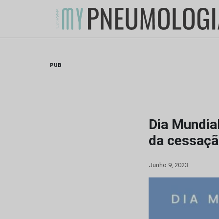
Skip
to
content
PUB
Dia Mundia
da cessaçã
Junho 9, 2023