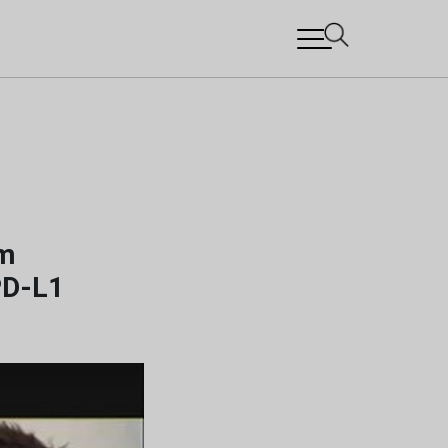
om
PD-L1