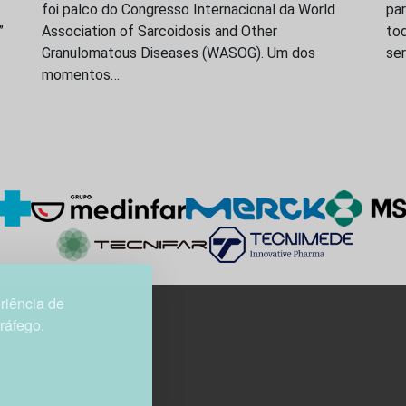
foi palco do Congresso Internacional da World
par
”
Association of Sarcoidosis and Other
to
Granulomatous Diseases (WASOG). Um dos
ser
momentos…
riência de
tráfego.
3H, esc. 37