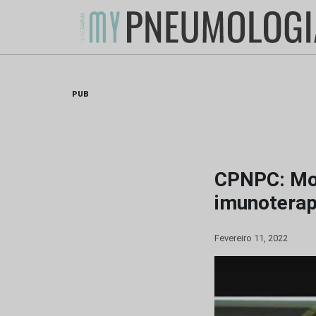
Skip
to
content
PUB
CPNPC: Mol
imunoterap
Fevereiro 11, 2022