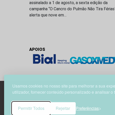
assinalado a 1 de agosto, a sexta edição da
campanha “O Cancro do Pulmão Não Tira Férias
alerta que nove em…
APOIOS
Usamos cookies no nosso site para melhorar a sua expe
utilizador, fornecer conteúdo personalizado e analisar o 
Edif. Lisboa Oriente | Av. Infante D. Henrique, n.º 33
1800-282 Lisboa | Portugal
Permitir Todos
Rejeitar
Preferências
21 850 40 65