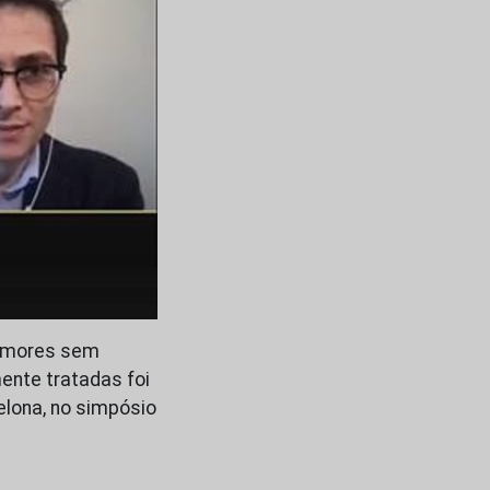
tumores sem
nte tratadas foi
elona, no simpósio