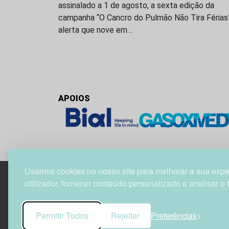
assinalado a 1 de agosto, a sexta edição da
campanha “O Cancro do Pulmão Não Tira Férias
alerta que nove em…
APOIOS
Usamos cookies no nosso site para melhorar a sua expe
utilizador, fornecer conteúdo personalizado e analisar o 
Edif. Lisboa Oriente | Av. Infante D. Henrique, n.º 33
1800-282 Lisboa | Portugal
Permitir Todos
Rejeitar
Preferências
21 850 40 65