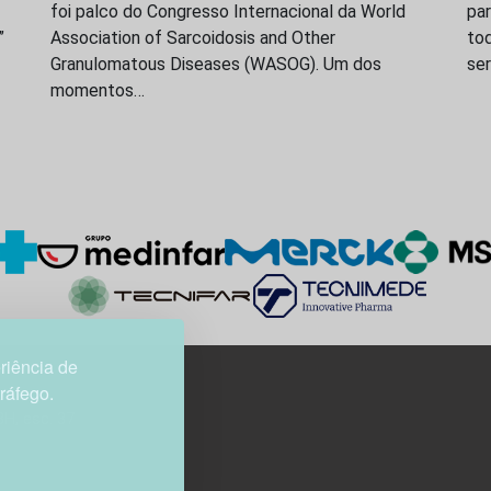
foi palco do Congresso Internacional da World
par
”
Association of Sarcoidosis and Other
to
Granulomatous Diseases (WASOG). Um dos
ser
momentos…
riência de
tráfego.
3H, esc. 37