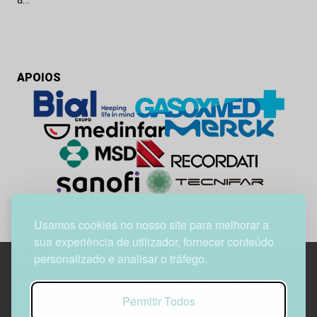
APOIOS
Usamos cookies no nosso site para melhorar a
sua experiência de utilizador, fornecer conteúdo
personalizado e analisar o tráfego.
Edif. Lisboa Oriente | Av. Infante D. Henrique, n.º 333H, esc.
Permitir Todos
37