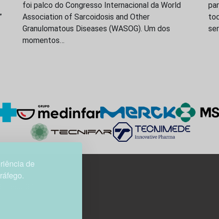
foi palco do Congresso Internacional da World
par
”
Association of Sarcoidosis and Other
to
Granulomatous Diseases (WASOG). Um dos
ser
momentos…
riência de
tráfego.
3H, esc. 37