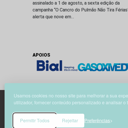
assinalado a 1 de agosto, a sexta edição da
campanha “O Cancro do Pulmão Não Tira Férias
alerta que nove em…
APOIOS
Usamos cookies no nosso site para melhorar a sua expe
utilizador, fornecer conteúdo personalizado e analisar o 
Edif. Lisboa Oriente | Av. Infante D. Henrique, n.º 33
1800-282 Lisboa | Portugal
Permitir Todos
Rejeitar
Preferências
21 850 40 65