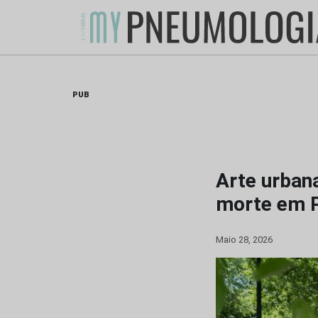
Skip
to
content
PUB
Arte urban
morte em P
Maio 28, 2026