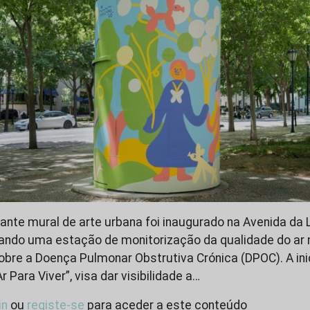
nte mural de arte urbana foi inaugurado na Avenida da 
mando uma estação de monitorização da qualidade do ar
obre a Doença Pulmonar Obstrutiva Crónica (DPOC). A inic
Para Viver”, visa dar visibilidade a…
in
ou
registe-se
para aceder a este conteúdo