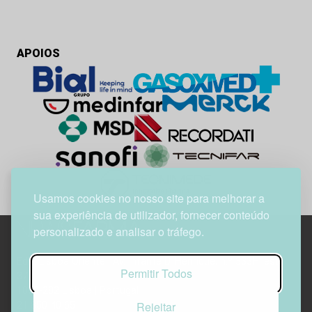
APOIOS
Usamos cookies no nosso site para melhorar a
sua experiência de utilizador, fornecer conteúdo
personalizado e analisar o tráfego.
Edif. Lisboa Oriente | Av. Infante D. Henrique, n.º 333H, esc.
Permitir Todos
37
1800-282 Lisboa | Portugal
Rejeitar
21 850 40 65